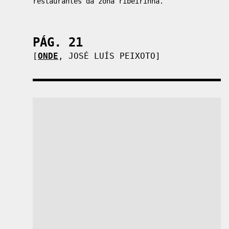
restaurantes da zona ribeirinha.
PÁG. 21
[
ONDE
,
JOSÉ LUÍS PEIXOTO
]