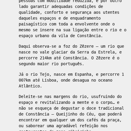
pessoas com mobilidade reduzida, e por outro
lado garantir adequadas condições de
qualidade, conforto e segurança aos utentes
daqueles espaços e de enquadramento
paisagístico com toda a envolvente onde o
mesmo se insere na sua ligação entre o rio e o
espaço urbano da vila de Constância.
Daqui observa-se a foz do Zêzere – um rio que
nasce no vale glaciar da Serra da Estrela, e
percorre 214km até Constância. O Zêzere é o
segundo maior rio português.
Já o rio Tejo, nasce em Espanha, e percorre 1
007km até Lisboa, onde desagua no oceano
Atlântico.
Deleite-se nas margens do rio, usufruindo do
espaço e revitalizando a mente e o corpo… e
não se esqueça de degustar o doce tradicional
de Constância – Queijinho do Céu, que poderá
encontrar em qualquer um dos cafés da praça,
ou saborear uma agradável refeição nos