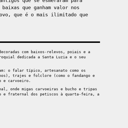
antigos que se esmeraram para
 baixas que ganham valor nos
ovo, que é o mais ilimitado que
decoradas com baixos-relevos, poiais e a
roquial dedicada a Santa Luzia e o seu
am: o falar típico, artesanato como os
hos), trajes e folclore (como o fandango e
o e carvoeiro.
nal, onde migas carvoeiras e bucho e tripas
o e fraternal dos petiscos à quarta-feira, a