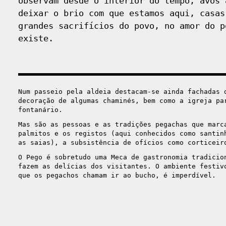
observam desde o interior do tempo, avós 
deixar o brio com que estamos aqui, casas
grandes sacrifícios do povo, no amor do p
existe.
Num passeio pela aldeia destacam-se ainda fachadas 
decoração de algumas chaminés, bem como a igreja pa
fontanário.
Mas são as pessoas e as tradições pegachas que marc
palmitos e os registos (aqui conhecidos como santin
as saias), a subsistência de ofícios como corticeir
O Pego é sobretudo uma Meca de gastronomia tradicio
fazem as delícias dos visitantes. O ambiente festiv
que os pegachos chamam ir ao bucho, é imperdível.